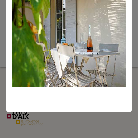
Musées
Hôtel de Caumont
www.caumont-centredart.com
Agenda Culturel
Nous contacter :
contact@masdelagranette.com